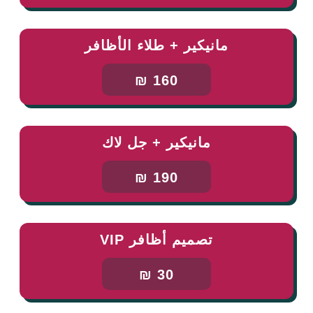
مانيكير + طلاء الأظافر
160 ₪
مانيكير + جل لاك
190 ₪
ن
تصميم أظافر VIP
30 ₪