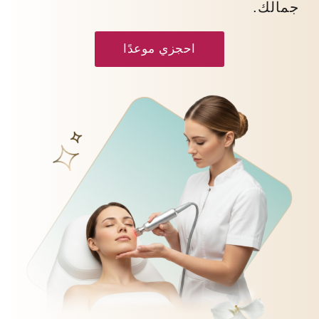
جمالك.
احجزي موعدًا