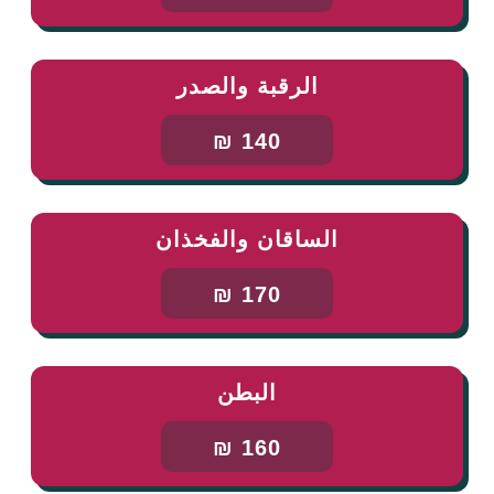
الرقبة والصدر
140 ₪
الساقان والفخذان
170 ₪
البطن
160 ₪