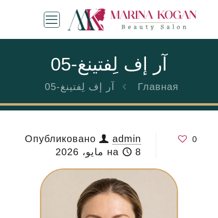
آر إف لِفتينغ-05
Главная
آر إف لِفتينغ-05
Опубликовано
admin
0
8 مايو، 2026
на