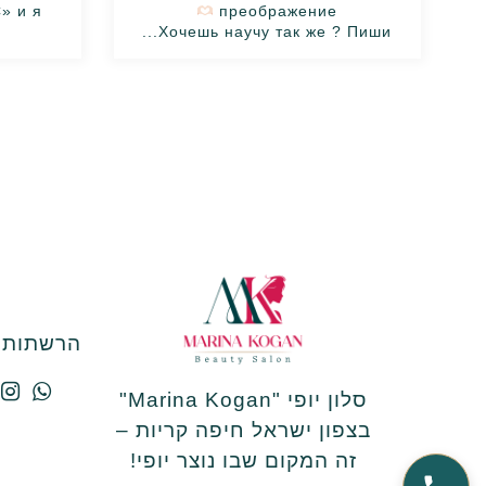
и я...
преображение
Хочешь научу так же ? Пиши...
הרשתות ה
סלון יופי "Marina Kogan"
בצפון ישראל חיפה קריות –
זה המקום שבו נוצר יופי!