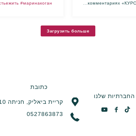
стьежить
#маринакоган
комментариях «КУРС» 
Загрузить больше
כתובת
חברתיות שלנו
קריית ביאליק, חניתה 10
0527863873