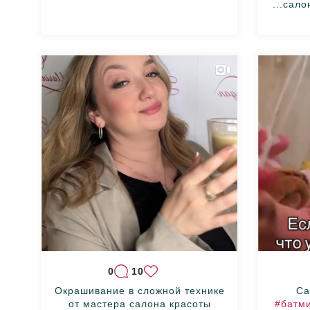
салон
0
10
Окрашивание в сложной технике
Са
от мастера салона красоты
#батм