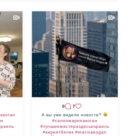
0
7
акоган
А вы уже видели новости?
ик
#салонмаринакоган
зраиль
#лучшиемастераздесьизраиль
#кириятбялик
#marinakogan