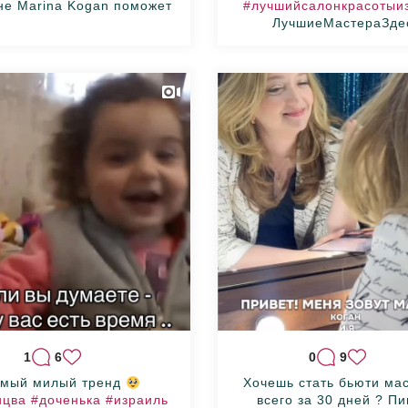
е Marina Kogan поможет...
#лучшийсалонкрасотыи
ЛучшиеМастераЗде
1
6
0
9
мый милый тренд
Хочешь стать бьюти ма
ицва
#доченька
#израиль
всего за 30 дней ? П