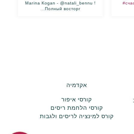
Marina Kogan - @natali_bennu !
#сча
Полный восторг...
אקדמיה
קורסי איפור
קורסי הלחמת ריסים
קורס למינציה לריסים ולגבות