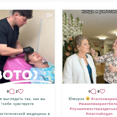
0
2
0
8
 выглядеть так, как вы
Юморок
#салонмарин
себя чувствуете!
#макияжкириятбял
#лучшиемастераздесьи
 эстетической медицины в
#marinakogan