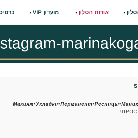
סלון
אודות הסלון
מועדון VIP
כרטיס
nstagram-marinakog
Макияж•Укладки•Перманент•Ресницы•Мани
ПРОС