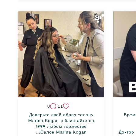
0
11
Доверьте свой образ салону
Время
Marina Kogan и блистайте на
любом торжестве ♥️♥️♥️!
Салон Marina Kogan...
Доктор