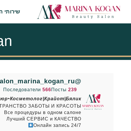
שירותי ה
an
@salon_marina_kogan_ru
Последователи
566
Посты
239
кюр•Косметолог|Крайот|Бялик
ТРАНСТВО ЗАБОТЫ И КРАСОТЫ!
Все процедуры в одном салоне
Лучший СЕРВИС и КАЧЕСТВО
Онлайн запись 24/7