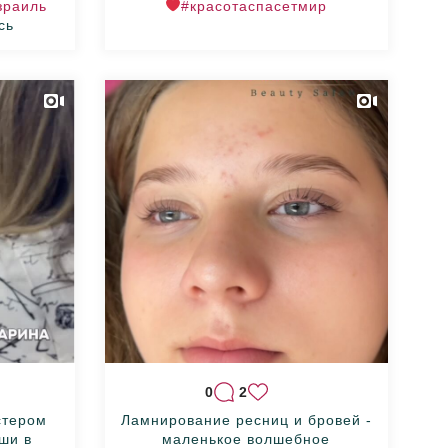
зраиль
#красотаспасетмир
сь
0
2
стером
Ламнирование ресниц и бровей -
иши в
маленькое волшебное