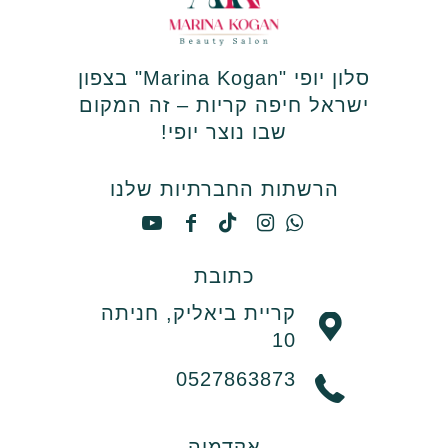
סלון יופי "Marina Kogan" בצפון
ישראל חיפה קריות – זה המקום
שבו נוצר יופי!
הרשתות החברתיות שלנו
כתובת
קריית ביאליק, חניתה
10
0527863873
אקדמיה